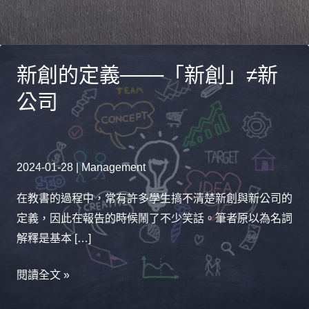
新創的定義───「新創」≠新
公司
2024-01-28
|
Management
在教書的過程中，常有許多學生搞不清楚新創與新公司的
定義，因此在報告的時候鬧了不少笑話。筆者原以為名詞
解釋是基本 […]
新
閱讀全文 »
創