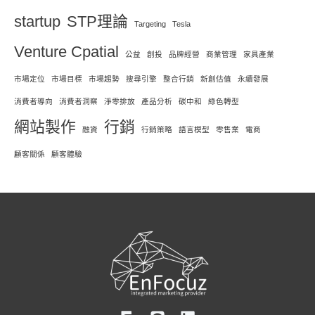
startup
STP理論
Targeting
Tesla
Venture Cpatial
公益
創投
品牌經營
商業管理
家具產業
市場定位
市場目標
市場趨勢
搜尋引擎
整合行銷
新創估值
永續發展
消費者導向
消費者洞察
淨零排放
產品分析
碳中和
綠色轉型
網站製作
行銷
融資
行銷策略
語言模型
零售業
電商
顧客關係
顧客體驗