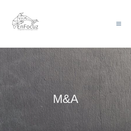
跳
至
主
要
內
容
M&A