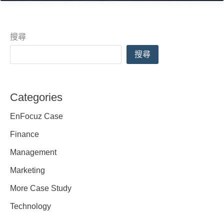
的
定
義
搜尋
───「新
搜尋
創」
≠
新
Categories
公
EnFocuz Case
司
Finance
Management
Marketing
More Case Study
Technology