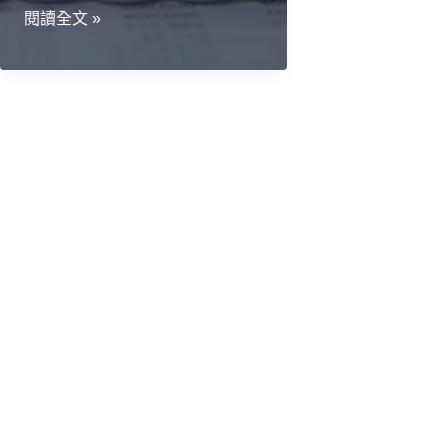
改
閱讀全文 »
變
了
新
創
公
司
與
投
資
人
曖
昧
關
係