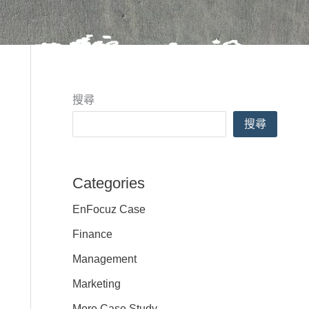
搜尋
搜尋
Categories
EnFocuz Case
Finance
Management
Marketing
More Case Study