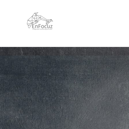
跳
至
主
要
內
容