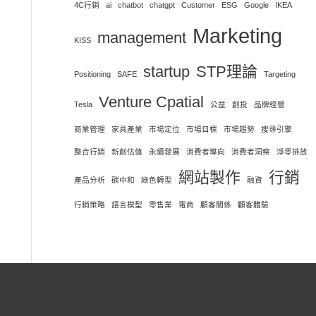
4C行銷
ai
chatbot
chatgpt
Customer
ESG
Google
IKEA
Marketing
management
KISS
startup
STP理論
Positioning
SAFE
Targeting
Venture Cpatial
Tesla
公益
創投
品牌經營
商業管理
家具產業
市場定位
市場目標
市場趨勢
搜尋引擎
整合行銷
新創估值
永續發展
消費者導向
消費者洞察
淨零排放
網站製作
行銷
產品分析
碳中和
綠色轉型
融資
行銷策略
語言模型
零售業
電商
顧客關係
顧客體驗