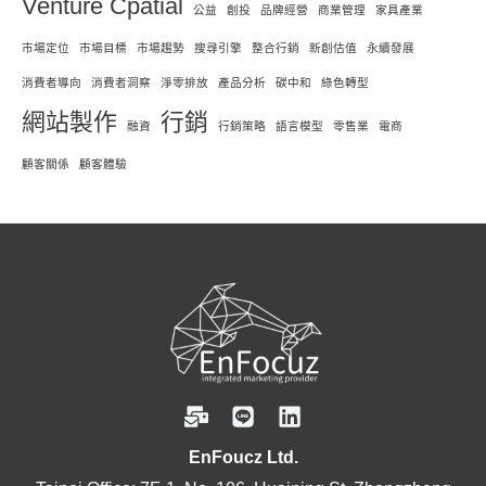
Venture Cpatial
公益
創投
品牌經營
商業管理
家具產業
市場定位
市場目標
市場趨勢
搜尋引擎
整合行銷
新創估值
永續發展
消費者導向
消費者洞察
淨零排放
產品分析
碳中和
綠色轉型
網站製作
行銷
融資
行銷策略
語言模型
零售業
電商
顧客關係
顧客體驗
EnFoucz Ltd.