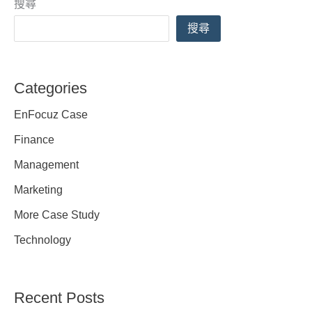
搜尋
會
搜尋
的
影
響
Categories
EnFocuz Case
Finance
Management
Marketing
More Case Study
Technology
Recent Posts