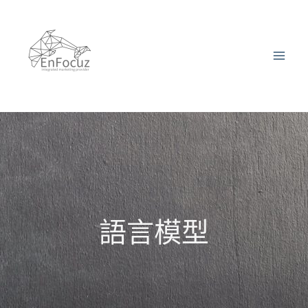
跳
至
主
要
內
容
語言模型