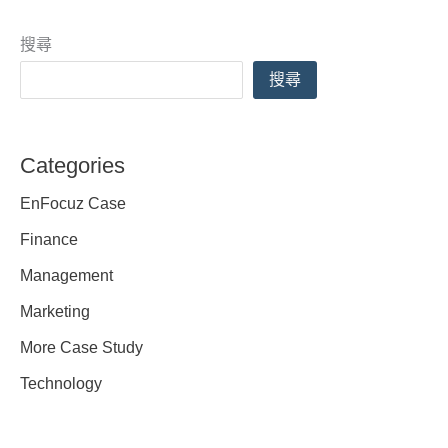
剖
析：
搜尋
行
搜尋
銷
策
略
Categories
的
EnFocuz Case
核
Finance
心
框
Management
架
Marketing
More Case Study
Technology