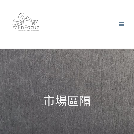
跳
至
主
要
內
容
市場區隔