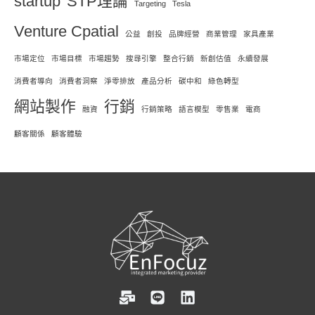
startup
STP理論
Targeting
Tesla
Venture Cpatial
公益
創投
品牌經營
商業管理
家具產業
市場定位
市場目標
市場趨勢
搜尋引擎
整合行銷
新創估值
永續發展
消費者導向
消費者洞察
淨零排放
產品分析
碳中和
綠色轉型
網站製作
行銷
融資
行銷策略
語言模型
零售業
電商
顧客關係
顧客體驗