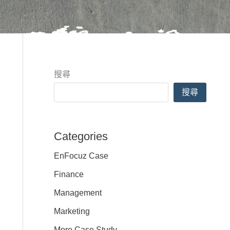
搜尋
搜尋
Categories
EnFocuz Case
Finance
Management
Marketing
More Case Study