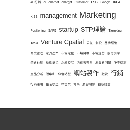
4C行銷
ai
chatbot
chatgpt
Customer
ESG
Google
IKEA
Marketing
management
KISS
startup
STP理論
Positioning
SAFE
Targeting
Venture Cpatial
Tesla
公益
創投
品牌經營
商業管理
家具產業
市場定位
市場目標
市場趨勢
搜尋引擎
整合行銷
新創估值
永續發展
消費者導向
消費者洞察
淨零排放
網站製作
行銷
產品分析
碳中和
綠色轉型
融資
行銷策略
語言模型
零售業
電商
顧客關係
顧客體驗