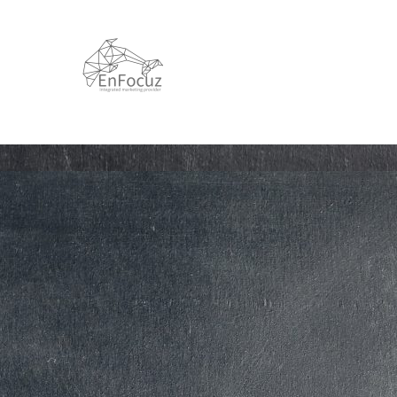
跳
至
主
要
內
容