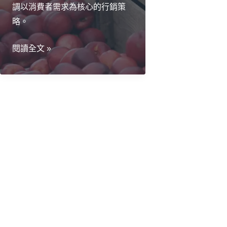
調以消費者需求為核心的行銷策
略。
消
閱讀全文 »
費
者
優
先：
4C
行
銷
策
略